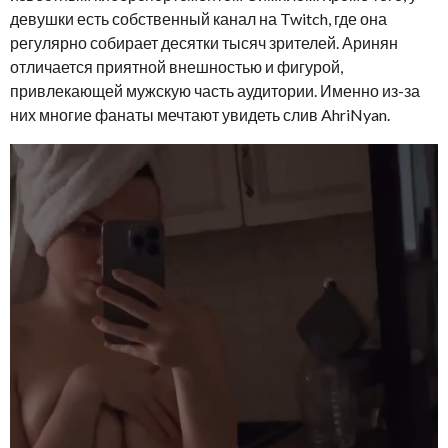
девушки есть собственный канал на Twitch, где она
регулярно собирает десятки тысяч зрителей. Аринян
отличается приятной внешностью и фигурой,
привлекающей мужскую часть аудитории. Именно из-за
них многие фанаты мечтают увидеть слив AhriNyan.
В
и
д
е
о
п
л
е
е
р