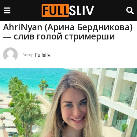
AhriNyan (Арина Бердникова)
3
— слив голой стримерши
г
о
д
Fullsliv
а
Автор
a
g
o
3
г
о
д
а
a
g
o