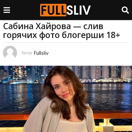
Сабина Хайрова — слив
2
горячих фото блогерши 18+
г
о
д
Fullsliv
а
Автор
a
g
o
2
г
о
д
а
a
g
o