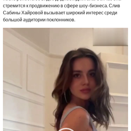
стремится к продвижению в сфере шоу-бизнеса. Слив
Сабины Хайровой вызывает широкий интерес среди
большой аудитории поклонников.
В
и
д
е
о
п
л
е
е
р