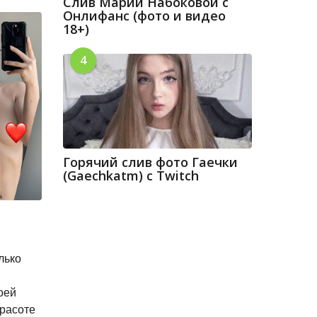
Слив Марии Набоковой с
Онлифанс (фото и видео
18+)
4
Горячий слив фото Гаечки
(Gaechkatm) с Twitch
лько
оей
расоте