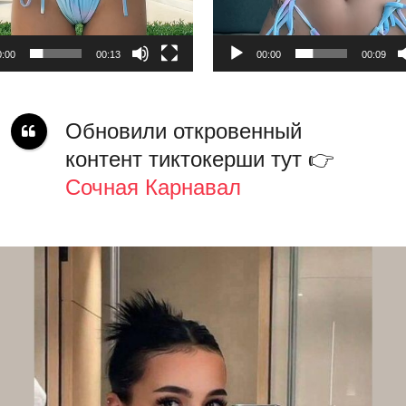
0:00
00:13
00:00
00:09
Обновили откровенный
контент тиктокерши тут 👉
Сочная Карнавал